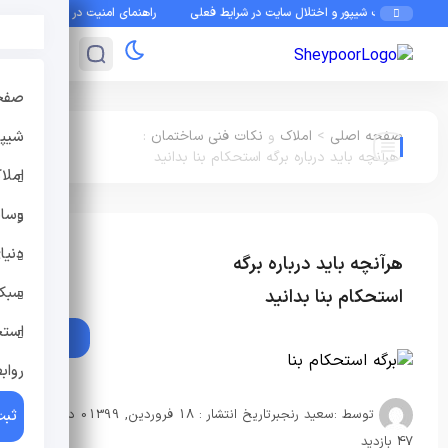
ی به چت شیپور و اختلال سایت در شرایط فعلی
راهنمای امنیت در شیپور: چطور از کلاهبر
صفح
صفحه اصلی
>
املاک
و
نکات فنی ساختمان
:
شیپو
هرآنچه باید درباره برگه استحکام بنا بدانید
املا
وسای
دنیا
هرآنچه باید درباره برگه
املاک
نکات فنی
ساختمان
سبک 
استحکام بنا بدانید
استخ
رواب
توسط :
سعید رنجبر
تاریخ انتشار : 18 فروردین, 1399
0 دیدگاه
ثبت
47 بازدید