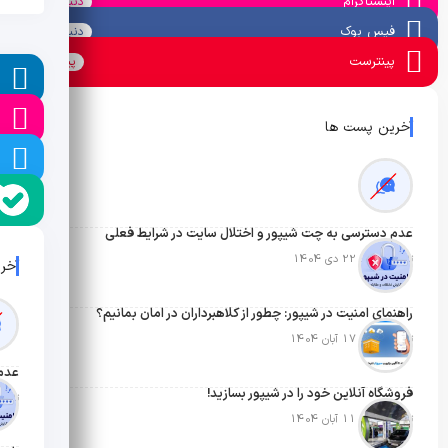
اینستاگرام
دنبال کنید
فیس بوک
دنبال کنید
پینترست
پین کنید
ل
ا
آخرین پست ها
ا
عدم دسترسی به چت شیپور و اختلال سایت در شرایط فعلی
تاریخ انتشار: 22 دی 1404
آخر
راهنمای امنیت در شیپور: چطور از کلاهبرداران در امان بمانیم؟
تاریخ انتشار: 17 آبان 1404
فروشگاه آنلاین خود را در شیپور بسازید!
تاریخ ان
تاریخ انتشار: 11 آبان 1404