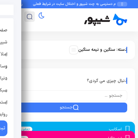
عدم دسترسی به چت شیپور و اختلال سایت در شرایط فعلی
راهنمای امنیت در
صفح
شیپو
دسته:
سنگین و نیمه سنگین
املا
وسای
دنیا
دنبال چیزی می گردی؟
سبک 
استخ
جستجو
رواب
ثبت
اسکایپ
تماس بگیرید