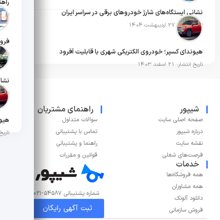
نشانی ایستگاه‌های شارژ خودروهای برقی در سراسر ایران
تاریخ انت
تاریخ انتشار: 27 اردیبهشت 1404
فروش
هیوندای کسپر؛ خودروی الکتریکی شهری با قابلیت آفرود
تاریخ انت
تاریخ انتشار: 21 اسفند 1403
تاریخ انتش
شیپور
راهنمای مشتریان
صفحه اصلی سایت
سوالات متداول
درباره شیپور
تماس با پشتیبانی
تاریخ انت
نقشه سایت
راهنما و پشتیبانی
فرصت‌های شغلی
قوانین و مقررات
خدمات
همه فروشگاه‌ها
همه مشاوران
شماره پشتیبانی ۵۴۵۸۷-۰۲۱
دانلود آلونک
ثبت آگهی رایگان
فروش سازمانی