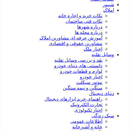
شیپور
املاک
نکات خرید و اجاره خانه
نکات فنی ساختمان
درباره شهرها
درباره محله ها
آموزش حرفه ای مشاورین املاک
مشاورین حقوقی و اقتصادی
اخبار ملک
وسایل نقلیه
نقد و بررسی وسایل نقلیه
دانستنی های دنیای خودرو
لوازم و قطعات خودرو
اخبار خودرو
موتور سیکلت
سنگین و نیمه سنگین
دنیای دیجیتال
راهنمای خرید ابزارهای دیجیتال
تجارت الکترونیک
اخبار تکنولوژی
سبک زندگی
اطلاعات عمومی
خانه و آشپزخانه