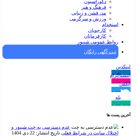
دکوراسیون
فرهنگ و هنر
مد، فشن و زیبایی
ورزش و سرگرمی
استخدام
کارجویان
کارفرمایان
روابط عمومی شیپور
ثبت آگهی رایگان
لینکدین
دنبال کنید
اینستاگرام
دنبال کنید
ایکس
دنبال کنید
بله
دنبال کنید
آخرین پست ها
عدم دسترسی به چت شیپور و
اختلال سایت در شرایط فعلی
تاریخ انتشار: 22 دی 1404