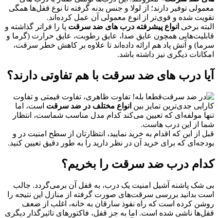
معمولی توفیر دارند؛ از لولا و جنس بدنه گرفته تا نوع قفل‌ها همگی
تقویت شده و قوی‌تر از انوع معمولی آن عمل کرده‌اند.
البته برخی
انواع پیشرفته درب های ضد سرقت
پا را فراتر گذاشته و
قابلیت‌هایی همچون عایق صدا، عایق رطوبت، عایق حرارت (گرما و
سرما) و آتش پاد هم ارائه داده‌اند تا علاوه بر کاهش خطر سرقت،
امکانات دیگری نیز داشته باشد.
آیا درب های ضد سرقت با هم تفاوتی دارند؟
قطعا بله! تفاوت ظاهری، تفاوت قیمتی و تفاوت
کارایی جدی‌ترین تمایز بین
انواع مختلف در ضد سرقت
است، اما
تنها مولفه‌ای که تعیین می‌کند کدام مدل مناسب شماست، انتظار
شما از این درب هاست.
قبل از این که اقدام به خرید نمایید، انتظارتان از سطح امنیت در و
بودجه‌ای که برای خرید آن در نظر دارید را به طور دقیق تعیین کنید.
کدام درب ضد سرقت را بخریم؟
بی شک پاشنه آشیل امنیت یک درب، به قفل آن برمی‌گردد. جالب
است بدانید بررسی سرقت‌های صورت گرفته از منازل این نتیجه را
روشن کرده است که راه نفوذ سارقان به خانه، اغلب از ضعف
قفل‌ها ناشی شده است. اما به جز قفل، فاکتورهای تاثیرگذار دیگری