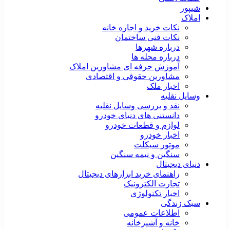
شیپور
املاک
نکات خرید و اجاره خانه
نکات فنی ساختمان
درباره شهرها
درباره محله ها
آموزش حرفه ای مشاورین املاک
مشاورین حقوقی و اقتصادی
اخبار ملک
وسایل نقلیه
نقد و بررسی وسایل نقلیه
دانستنی های دنیای خودرو
لوازم و قطعات خودرو
اخبار خودرو
موتور سیکلت
سنگین و نیمه سنگین
دنیای دیجیتال
راهنمای خرید ابزارهای دیجیتال
تجارت الکترونیک
اخبار تکنولوژی
سبک زندگی
اطلاعات عمومی
خانه و آشپزخانه