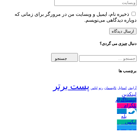
ذخیره نام، ایمیل و وبسایت من در مرورگر برای زمانی که
دوباره دیدگاهی می‌نویسم.
دنبال چیزی می گردی؟
جستجو
برچسب ها
پست برتر
آرایش
استایل
تالیسمان
رنو
لباس
لینکدین
اینستاگرام
دنبال کنید
تلگرام
دنبال کنید
دنبال کنید
بله
ایکس
دنبال کنید
دنبال کنید