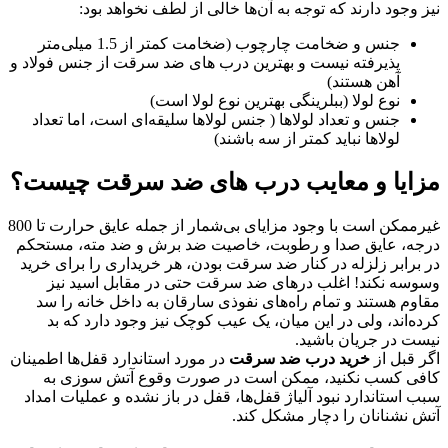
نیز وجود دارند که توجه به آن‌ها خالی از لطف نخواهد بود:
جنس و ضخامت چارچوب (ضخامت کمتر از 1.5 میلی‌متر
پذیرفته نیست و بهترین درب های ضد سرقت از جنس فولاد و
آهن هستند)
نوع لولا (ببلرینگی بهترین نوع لولا است)
جنس و تعداد لولاها ( جنس لولاها سلیقه‌ای است، اما تعداد
لولاها نباید کمتر از سه باشند)
مزایا و معایب درب های ضد سرقت چیست؟
غیرممکن است با وجود مزایای بی‌شمار از جمله عایق حرارت تا 800
درجه، عایق صدا و رطوبت، خاصیت ضد برش و ضد مته، مستحکم
در برابر زلزله در کنار ضد سرقت بودن، هر خریداری را برای خرید
وسوسه نکند! اغلب درهای ضد سرقت حتی در مقابل اسید نیز
مقاوم هستند و تمام راه‌های نفوذی سارقان به داخل خانه را سد
کرده‌اند، ولی در این میان، یک عیب کوچک نیز وجود دارد که بد
نیست در جریان باشید.
اگر قبل از
خرید درب ضد سرقت
در مورد استاندارد قفل‌ها اطمینان
کافی کسب نکنید، ممکن است در صورت وقوع آتش سوزی به
سبب استاندارد نبود آلیاژ قفل‌ها، قفل در باز نشده و عملیات امداد
آتش نشنانان را دچار مشکل کند.