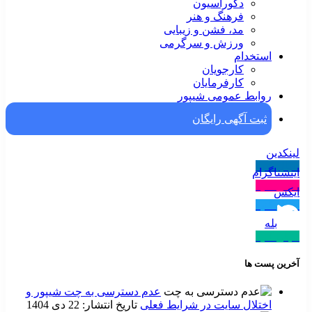
دکوراسیون
فرهنگ و هنر
مد، فشن و زیبایی
ورزش و سرگرمی
استخدام
کارجویان
کارفرمایان
روابط عمومی شیپور
ثبت آگهی رایگان
لینکدین
دنبال کنید
اینستاگرام
دنبال کنید
ایکس
دنبال کنید
بله
دنبال کنید
آخرین پست ها
عدم دسترسی به چت شیپور و
اختلال سایت در شرایط فعلی
تاریخ انتشار: 22 دی 1404