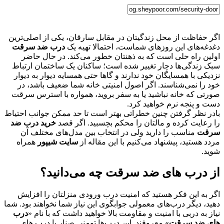
اگر حفاظت از محل زندگیتان در مقابل سارقان، یکی از اصلی‌ترین
دغدغه‌های این روزهای شماست، احتمالا تهیه یک
درب ضد سرقت
اولین راه حلی است که به ذهنتان خطور می‌کند. در حال حاضر
سبک زندگی‌ها دچار تغییر شده است؛ ساکنان یک ساختمان ارتباط
نزدیکی با همسایگان خود ندارند و گاها حتی همسایه دیوار به دیوار
خود را نمی‌شناسند. اگر اصول امنیتی خانه شما ضعیف باشد، در
صورتی که خانه نباشید یا به سفر بروید، همواره با استرس سرقت
دست و پنجه نرم خواهید کرد.
بادر نظر گرفتن چنین خطراتی بهتر است تا حد ممکن جوانب احتیاط
را رعایت کرده و مالتان را محکم بچسبید. اگر قصد
خرید درب ضد
سرقت
مناسب را دارید ولی در انتخاب بین مدل‌های مختلف آن
مردد هستید، پیشنهاد می‌کنیم با این مقاله از
سایت شیپور
همراه
شوید.
از درب‌ های ضد سرقت چه می‌دانید؟
اگر به این فکر هستید که امنیت درب ورودی منزلتان را افزایش
دهید، دیگر درب‌های معمولی جوابگوی این نیاز شما نخواهند بود. شما
نیاز به دربی با امنیت و مقاومت بالا خواهید داشت که با نام «
درب
های ضد سرقت
» معروفند. این درب‌ها تومنی صنار با درب های