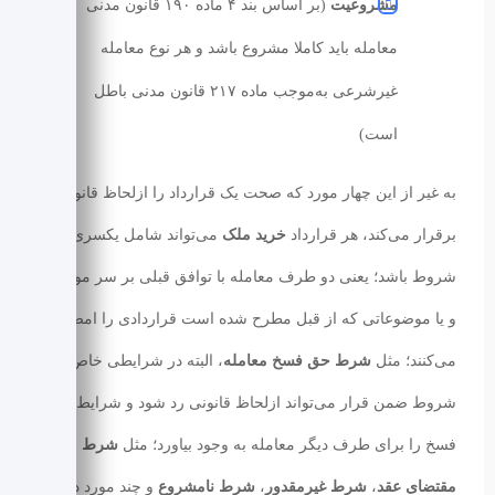
مشروعیت
(بر اساس بند ۴ ماده ۱۹۰ قانون مدنی
معامله باید کاملا مشروع باشد و هر نوع معامله
غیرشرعی به‌موجب ماده ۲۱۷ قانون مدنی باطل
است)
به‌ غیر از این چهار مورد که صحت یک قرارداد را ازلحاظ قانونی
برقرار می‌کند، هر قرارداد
خرید ملک
می‌تواند شامل یکسری
شروط باشد؛ یعنی دو طرف معامله با توافق قبلی بر سر موضوع
و یا موضوعاتی که از قبل مطرح‌ شده است قراردادی را امضا
می‌کنند؛ مثل
شرط حق فسخ معامله
، البته در شرایطی خاص این
شروط ضمن قرار می‌تواند ازلحاظ قانونی رد شود و شرایط حق
فسخ را برای طرف دیگر معامله به وجود بیاورد؛ مثل
شرط
مقتضای عقد
،
شرط غیرمقدور
،
شرط نامشروع
و چند مورد دیگر.