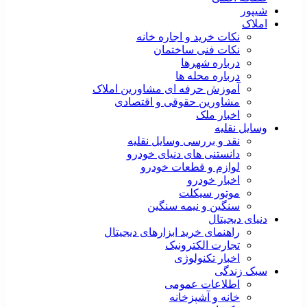
شیپور
املاک
نکات خرید و اجاره خانه
نکات فنی ساختمان
درباره شهرها
درباره محله ها
آموزش حرفه ای مشاورین املاک
مشاورین حقوقی و اقتصادی
اخبار ملک
وسایل نقلیه
نقد و بررسی وسایل نقلیه
دانستنی های دنیای خودرو
لوازم و قطعات خودرو
اخبار خودرو
موتور سیکلت
سنگین و نیمه سنگین
دنیای دیجیتال
راهنمای خرید ابزارهای دیجیتال
تجارت الکترونیک
اخبار تکنولوژی
سبک زندگی
اطلاعات عمومی
خانه و آشپزخانه