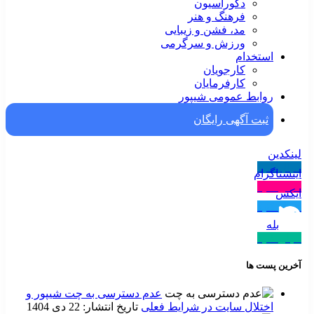
دکوراسیون
فرهنگ و هنر
مد، فشن و زیبایی
ورزش و سرگرمی
استخدام
کارجویان
کارفرمایان
روابط عمومی شیپور
ثبت آگهی رایگان
لینکدین
دنبال کنید
اینستاگرام
دنبال کنید
ایکس
دنبال کنید
بله
دنبال کنید
آخرین پست ها
عدم دسترسی به چت شیپور و
اختلال سایت در شرایط فعلی
تاریخ انتشار: 22 دی 1404