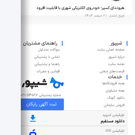
هیوندای کسپر؛ خودروی الکتریکی شهری با قابلیت آفرود
تاریخ انتشار: 21 اسفند 1403
شیپور
راهنمای مشتریان
صفحه اصلی سایت
سوالات متداول
درباره شیپور
تماس با پشتیبانی
نقشه سایت
راهنما و پشتیبانی
فرصت‌های شغلی
قوانین و مقررات
خدمات
همه فروشگاه‌ها
همه مشاوران
شماره پشتیبانی ۵۴۵۸۷-۰۲۱
دانلود آلونک
ثبت آگهی رایگان
فروش سازمانی
اپلیکیشن اندروید
دانلود مستقیم
اپلیکیشن iOS