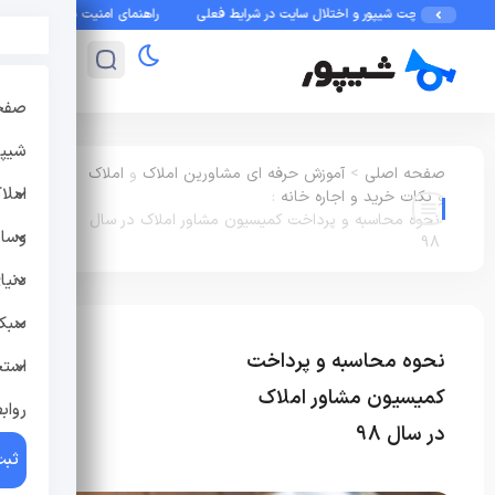
 چت شیپور و اختلال سایت در شرایط فعلی
راهنمای امنیت در شیپور: چطور از کلاهبردارا
صفح
شیپو
صفحه اصلی
>
آموزش حرفه ای مشاورین املاک
و
املاک
املا
و
نکات خرید و اجاره خانه
:
نحوه محاسبه و پرداخت کمیسیون مشاور املاک در سال
وسای
98
دنیا
سبک 
نحوه محاسبه و پرداخت
آموزش حرفه ای مشاورین
استخ
املاک
املاک
نکات
کمیسیون مشاور املاک
رواب
خرید و اجاره خانه
در سال 98
ثبت