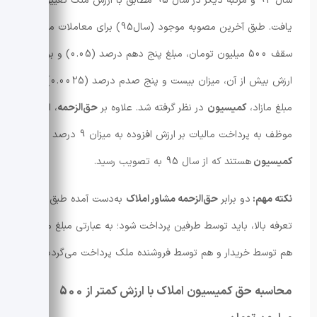
سال 92 و مرتبه دیگر در سال 95 مطابق با ارزش ملک تغییر
یافت. طبق آخرین مصوبه موجود (سال95) برای معاملات ملک تا
سقف 500 میلیون تومان، مبلغ پنج دهم درصد (0.05) و برای
ارزش بیش از آن، میزان بیست و پنج صدم درصد (0.0025) برای
مبلغ مازاد،
کمیسیون
در نظر گرفته شد. علاوه بر
حق‌الزحمه
، افراد
موظف به پرداخت مالیات بر ارزش افزوده به میزان 9 درصد از
حق
کمیسیون
هستند که از سال 95 به تصویب رسید.
نکته مهم:
دو برابر
حق‌الزحمه مشاور املاک
به‌دست آمده طبق
تعرفه بالا، باید توسط طرفین پرداخت ‌شود؛ به عبارتی مبلغ مذکور،
هم توسط خریدار و هم توسط فروشنده ملک پرداخت می‌گردد.
محاسبه حق کمیسیون املاک با ارزش کمتر از 500