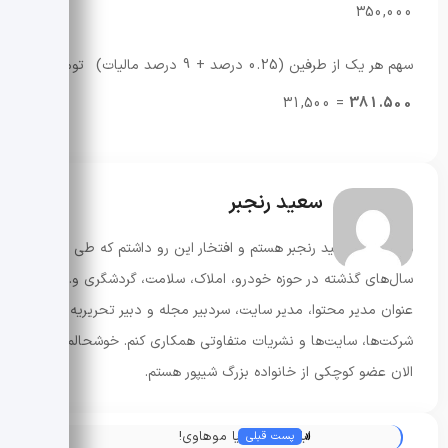
350,000
سهم هر یک از طرفین (0.25 درصد + 9 درصد مالیات) تومان
= 31,500
381.500
سعید رنجبر
سلام، من سعید رنجبر هستم و افتخار این رو داشتم که طی
سال‌های گذشته در حوزه‌ خودرو، املاک، سلامت، گردشگری و... به
عنوان مدیر محتوا، مدیر سایت، سردبیر مجله و دبیر تحریریه با
شرکت‌ها، سایت‌ها و نشریات متفاوتی همکاری کنم. خوشحالم که
الان عضو کوچکی از خانواده بزرگ شیپور هستم.
«
لباس جدید کیا موهاوی!
پست قبلی