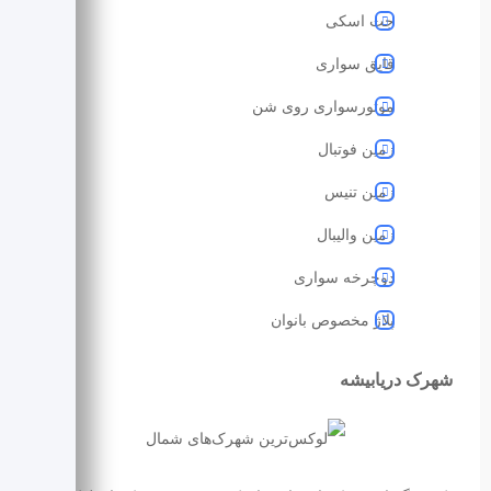
جت اسکی
قایق سواری
موتورسواری روی شن
زمین فوتبال
زمین تنیس
زمین والیبال
دوچرخه سواری
پلاژ مخصوص بانوان
شهرک دریابیشه