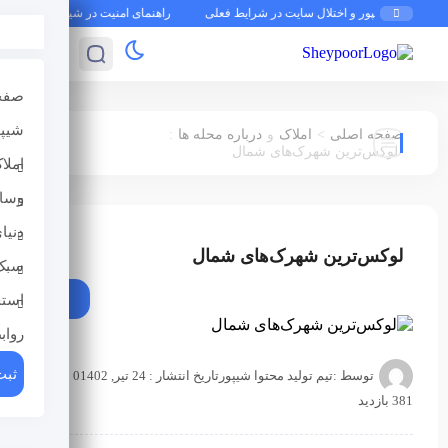
 شیپور و اختلال سایت در شرایط فعلی
راهنمای امنیت در شیپور: چطور از کلاهبرداران
صفح
شیپو
:
>
صفحه اصلی
املاک
و
درباره محله ها
لوکس‌ترین شهرک‌های شمال
املا
وسای
دنیا
املاک
درباره محله
لوکس‌ترین شهرک‌های شمال
سبک
ها
استخ
رواب
ثبت
توسط :
تیم تولید محتوا شیپور
تاریخ انتشار : 24 تیر, 1402
0 دیدگاه
381 بازدید