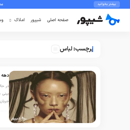
عدم دس
بیشتر بخوانید
صفحه اصلی
شیپور
املاک
وس
برچسب:
لباس
دهه پ
در حا
بینی 
جریان
مد،