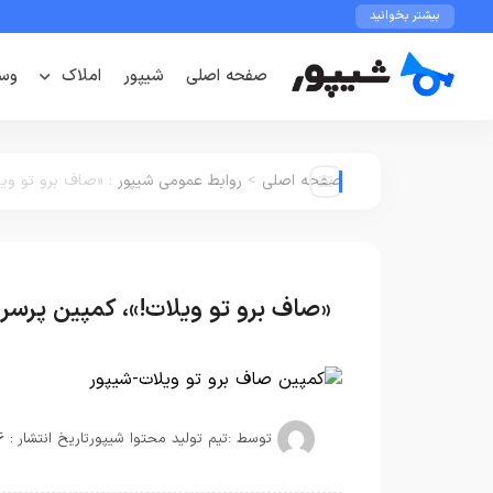
بیشتر بخوانید
صفحه اصلی
شیپور
املاک
وسا
صفحه اصلی
>
روابط عمومی شیپور
:
«صاف برو تو ویل
«صاف برو تو ویلات!»، کمپین پرس
توسط :
تیم تولید محتوا شیپور
تاریخ انتشار : 16 بهمن, 1402