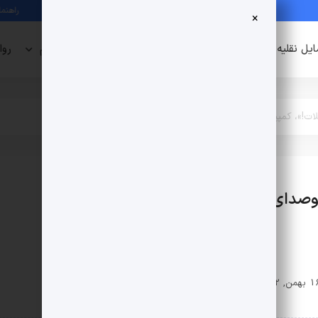
عدم دسترسی به چت شیپور و اختلال سایت در شرایط فعلی
راهنمای امنیت د
×
یل نقلیه
دنیای دیجیتال
سبک زندگی
استخدام
روا
ات!»، کمپین پرسروصدای شیپور
روصدای شیپور
روابط عمومی شیپور
0 دیدگاه
334 بازدید